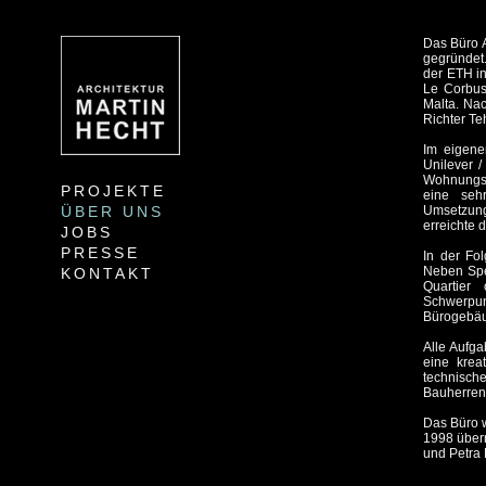
Das Büro
gegründet
der ETH in
Le Corbus
Malta. Nac
Richter Te
Im eigene
Unilever 
Wohnungsb
PROJEKTE
eine sehr
ÜBER UNS
Umsetzung
erreichte d
JOBS
PRESSE
In der Fo
Neben Spez
KONTAKT
Quartier
Schwerpu
Bürogebä
Alle Aufga
eine krea
technische
Bauherren
Das Büro w
1998 übern
und Petra 